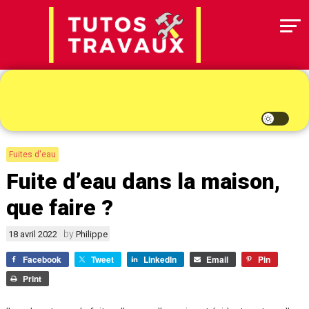
Skip
to
content
Tutos Travaux
Fuites d'eau
Fuite d’eau dans la maison,
que faire ?
by
18 avril 2022
Philippe
Facebook
Tweet
LinkedIn
Email
Pin
Print