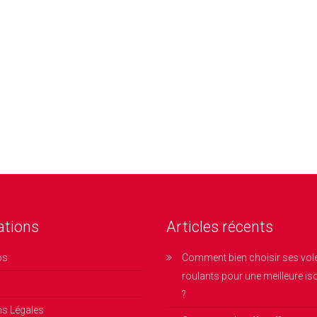
ations
Articles récents
os
Comment bien choisir ses vol
roulants pour une meilleure is
?
ns Légales