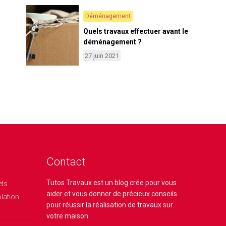
Déménagement
Quels travaux effectuer avant le
déménagement ?
27 juin 2021
Contact
Tutos Travaux
est un blog crée pour vous
ets
aider et vous donner de précieux conseils
olation
pour réussir la réalisation de travaux sur
votre maison.