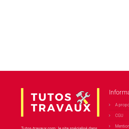
Inform
A prop
CGU
Mentio
Tutos-travaux.com : le site spécialisé dans