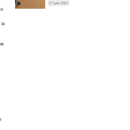
27 juin 2021
ns
 la
on
e