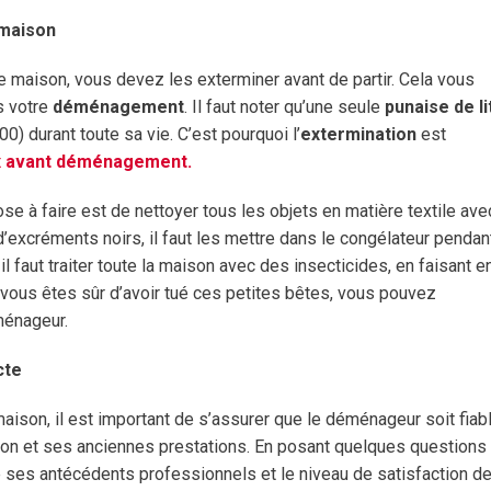
 maison
 maison, vous devez les exterminer avant de partir. Cela vous
s votre
déménagement
. Il faut noter qu’une seule
punaise de li
) durant toute sa vie. C’est pourquoi l’
extermination
est
x avant déménagement.
ose à faire est de nettoyer tous les objets en matière textile ave
d’excréments noirs, il faut les mettre dans le congélateur pendan
l faut traiter toute la maison avec des insecticides, en faisant e
e vous êtes sûr d’avoir tué ces petites bêtes, vous pouvez
éménageur.
cte
aison, il est important de s’assurer que le déménageur soit fiabl
ion et ses anciennes prestations. En posant quelques questions
e ses antécédents professionnels et le niveau de satisfaction d