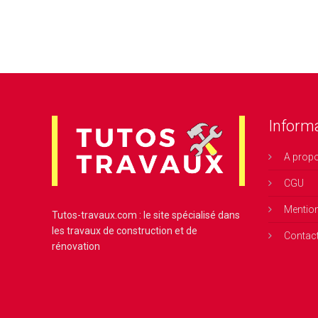
Inform
A prop
CGU
Mentio
Tutos-travaux.com : le site spécialisé dans
les travaux de construction et de
Contac
rénovation