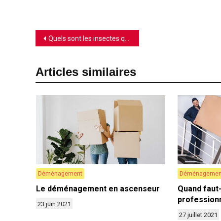
Navigation
Quels sont les insectes qui piquent à la maison?
de
Articles similaires
l’article
Déménagement
Déménagemen
Le déménagement en ascenseur
Quand faut-
profession
23 juin 2021
27 juillet 2021