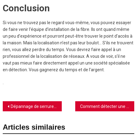
Conclusion
Si vous ne trouvez pas le regard vous-même, vous pouvez essayer
de faire venir l’équipe d’installation de la fibre. Ils ont quand même
un peu d’expérience et pourront peut-être trouver le point d’accès à
la maison. Mais la localisation n’est pas leur boulot… S’ils ne trouvent
rien, vous allez perdre du temps. Vous devrez faire appel à un
professionnel de la localisation de réseaux. A vous de voir, s’il ne
vaut pas mieux faire directement appel un une société spécialisée
en détection. Vous gagnerez du temps et de l’argent.
.
Navigation
Dépannage de serrure pour une maison : comment s’y prendre ?
Comment détecter une fuite d’eau dans votre cuisine ?
de
Articles similaires
l’article