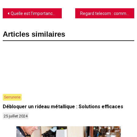
Navigation
Quelle est l’importance d’isoler les murs d’une maison ?
Regard telecom : comment le trouver ?
de
Articles similaires
l’article
Serrurerie
Débloquer un rideau métallique : Solutions efficaces
25 juillet 2024