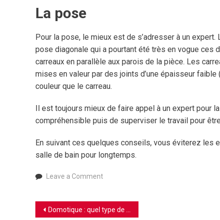
La pose
Pour la pose, le mieux est de s’adresser à un expert. 
pose diagonale qui a pourtant été très en vogue ces 
carreaux en parallèle aux parois de la pièce. Les car
mises en valeur par des joints d’une épaisseur faible
couleur que le carreau.
Il est toujours mieux de faire appel à un expert pour l
compréhensible puis de superviser le travail pour êt
En suivant ces quelques conseils, vous éviterez les er
salle de bain pour longtemps.
on
Leave a Comment
Bien
choisir
Navigation
son
Domotique : quel type de réseau choisir ?
carrelage