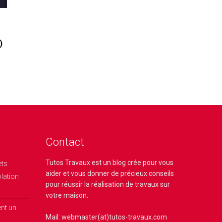
)
Contact
Tutos Travaux
est un blog crée pour vous
ets
aider et vous donner de précieux conseils
olation
pour réussir la réalisation de travaux sur
votre maison.
nt un
Mail: webmaster(at)tutos-travaux.com