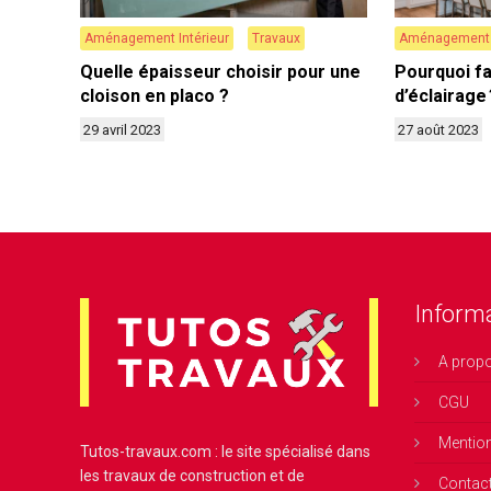
Aménagement Intérieur
Travaux
Aménagement I
Quelle épaisseur choisir pour une
Pourquoi fa
cloison en placo ?
d’éclairage 
29 avril 2023
27 août 2023
Inform
A prop
CGU
Mentio
Tutos-travaux.com : le site spécialisé dans
les travaux de construction et de
Contac