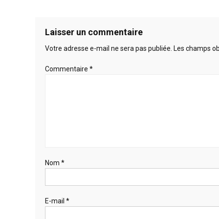
de
salle
de
l’article
Laisser un commentaire
bain
Votre adresse e-mail ne sera pas publiée.
Les champs obl
Commentaire
*
Nom
*
E-mail
*