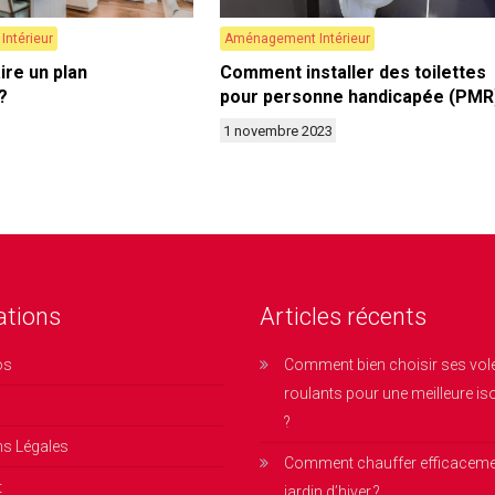
ntérieur
Aménagement Intérieur
ire un plan
Comment installer des toilettes
?
pour personne handicapée (PMR
1 novembre 2023
ations
Articles récents
os
Comment bien choisir ses vol
roulants pour une meilleure is
?
ns Légales
Comment chauffer efficaceme
t
jardin d’hiver ?