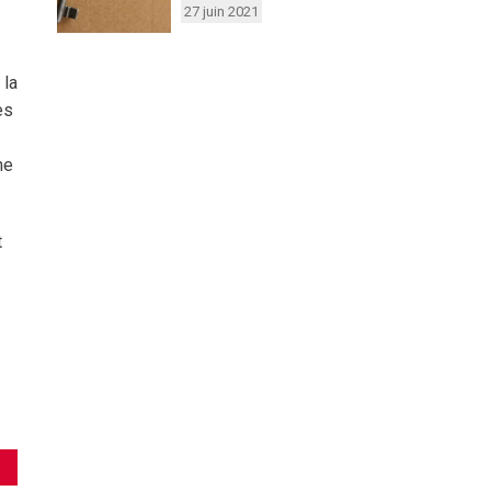
27 juin 2021
 la
es
me
t