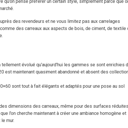
ive qu’on pense préférer un certain style, simplement parce que o
 marché.
auprès des revendeurs et ne vous limitez pas aux carrelages
, comme des carreaux aux aspects de bois, de ciment, de textile 
e.
 tellement évolué qu’aujourd’hui les gammes se sont enrichies 
20 est maintenant quasiment abandonné et absent des collectio
0×60 sont tout à fait élégants et adaptés pour une pose au sol
on des dimensions des carreaux, même pour des surfaces réduite
it que l’on cherche maintenant à créer une ambiance homogène et
 le mur.