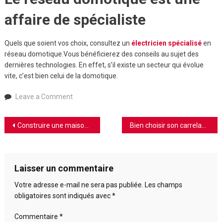
affaire de spécialiste
Quels que soient vos choix, consultez un
électricien spécialisé
en
réseau domotique.Vous bénéficierez des conseils au sujet des
dernières technologies. En effet, s’il existe un secteur qui évolue
vite, c’est bien celui de la domotique.
on
Leave a Comment
Domotique
:
Navigation
Construire une maison en bois
Bien choisir son carrelage salle de bain
quel
type
de
de
réseau
l’article
Laisser un commentaire
choisir
?
Votre adresse e-mail ne sera pas publiée.
Les champs
obligatoires sont indiqués avec
*
Commentaire
*