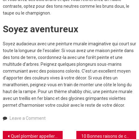
contraste, optez pour des tons neutres comme les bruns doux, le
taupe ou le champignon.
Soyez aventureux
Soyez audacieux avec une peinture murale imaginative qui court sur
toute la longueur de l’escalier. Si vous avez une maison peinte dans
des tons de terre, coordonnez-la avec une forêt peinte et une
multitude d’arbres. Peignez quelques plongeurs sous-marins
communiant avec des poissons colorés. C’est un excellent moyen
d’apporter des couleurs vives à votre décor. Si vous êtes un
marathonien, peignez-vous en train de monter une côte le long du
haut de la rampe. Pour un thème shabby chic, une peinture murale
avec un treillis en fer blanc et des glycines grimpantes violettes
permet d’harmoniser votre couloir avec le reste de votre décor.
on
Leave a Comment
Comment
peindre
Navigation
Quel plombier appeller à Lausanne ?
10 Bonnes raisons de contacter un spécialiste en punaises de lit
un