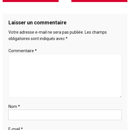
couloir
de
au
dessus
l’article
Laisser un commentaire
des
escaliers
Votre adresse e-mail ne sera pas publiée.
Les champs
obligatoires sont indiqués avec
*
Commentaire
*
Nom
*
E-mail
*